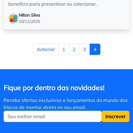
benefício para presentear ou colecionar.
Nilton Silva
10/11/2025
Anterior
1
2
3
4
Fique por dentro das novidades!
Receba ofertas exclusivas e lançamentos do mundo dos
blocos de montar direto no seu email.
Inscrever