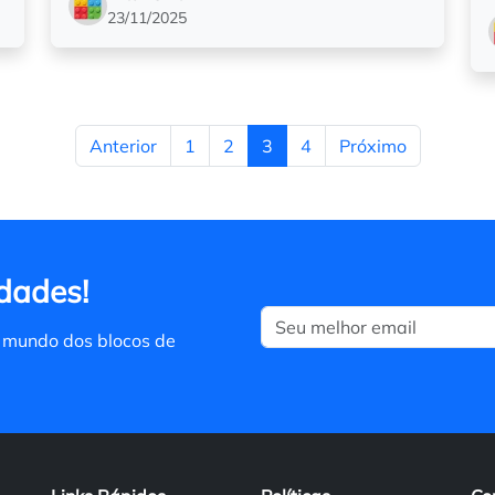
23/11/2025
Anterior
1
2
3
4
Próximo
dades!
 mundo dos blocos de