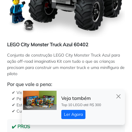
LEGO City Monster Truck Azul 60402
Conjunto de construção LEGO City Monster Truck Azul para
ação off-road imaginativa Kit com tudo o que as crianças
precisam para construir um monster truck e uma minifigura de
piloto
Por que vale a pena:
✔ Visual de monster truck que chama atenção
Veja também
✔ Perfeito para simular corridas e manobras
✔ Estimula coordenação e criatividade
Top 10 LEGO até R$ 300
✔ Custo-benefício equilibrado
Ler Agora
✔️ PRÓS