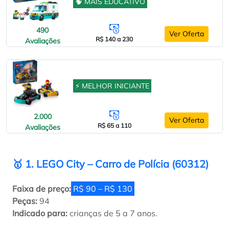
🧠 MAIS EDUCATIVO
490
Ver Oferta
R$ 140 a 230
Avaliações
⚡ MELHOR INICIANTE
2.000
Ver Oferta
R$ 65 a 110
Avaliações
🥇 1.
LEGO City
– Carro de Polícia (60312)
Faixa de preço:
R$ 90 – R$ 130
Peças:
94
Indicado para:
crianças de 5 a 7 anos.