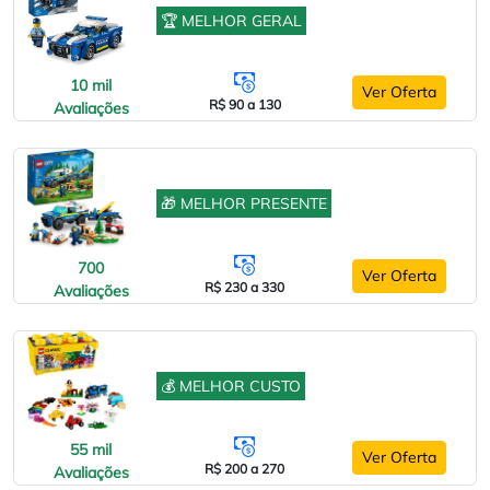
🏆 MELHOR GERAL
10 mil
Ver Oferta
R$ 90 a 130
Avaliações
🎁 MELHOR PRESENTE
700
Ver Oferta
R$ 230 a 330
Avaliações
💰 MELHOR CUSTO
55 mil
Ver Oferta
R$ 200 a 270
Avaliações