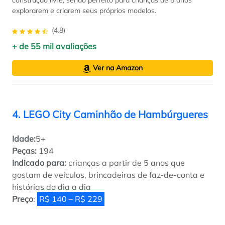
construção livre, sendo perfeito para crianças de 5 anos
explorarem e criarem seus próprios modelos.
(4.8)
+ de 55 mil avaliações
Ver na Amazon
4. LEGO City Caminhão de Hambúrgueres
Idade:
5+
Peças:
194
Indicado para:
crianças a partir de 5 anos que
gostam de veículos, brincadeiras de faz-de-conta e
histórias do dia a dia
Preço
:
R$ 140 – R$ 229