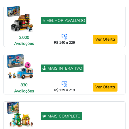
⭐ MELHOR AVALIADO
2.000
Ver Oferta
R$ 140 a 229
Avaliações
🕹️ MAIS INTERATIVO
830
Ver Oferta
R$ 129 a 219
Avaliações
🧩 MAIS COMPLETO