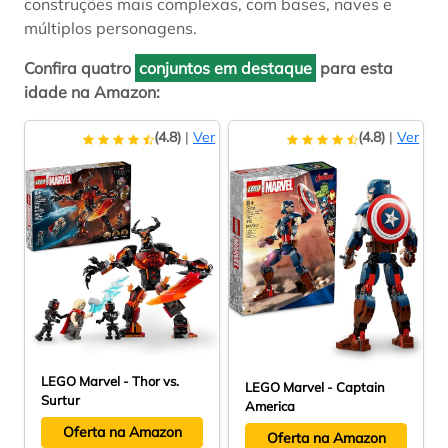
construções mais complexas, com bases, naves e
múltiplos personagens.
Confira quatro
conjuntos em destaque
para esta
idade na Amazon:
(4.8)
|
Ver
(4.8)
|
Ver
LEGO Marvel - Thor vs.
LEGO Marvel - Captain
Surtur
America
Oferta na Amazon
Oferta na Amazon