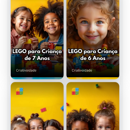
LEGO para Criança de 5 Anos
LEGO para Criança
Confira os melhores conjuntos LEGO para criança de 5 an
Descubra quais são os melhor