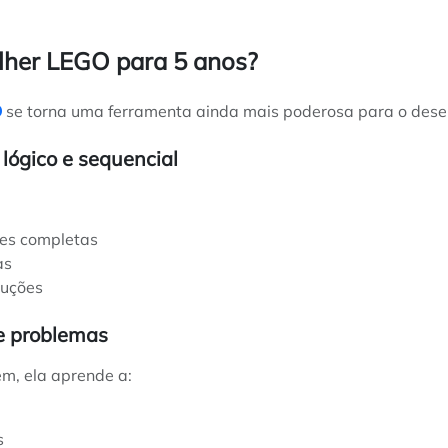
lher LEGO para 5 anos?
O
se torna uma ferramenta ainda mais poderosa para o dese
lógico e sequencial
ões completas
as
ruções
e problemas
m, ela aprende a:
s