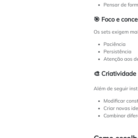
Pensar de for
🎯 Foco e conc
Os sets exigem mai
Paciência
Persistência
Atenção aos d
🎨 Criatividad
Além de seguir ins
Modificar cons
Criar novas id
Combinar difer