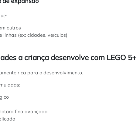
de de expansão
que:
om outros
linhas (ex: cidades, veículos)
dades a criança desenvolve com LEGO 5
amente rica para o desenvolvimento.
imuladas:
gico
otora fina avançada
plicada