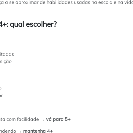
 a se aproximar de habilidades usadas na escola e na vida
+: qual escolher?
litadas
nsição
o
or
nta com facilidade →
vá para 5+
rendendo →
mantenha 4+