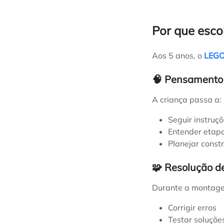
Por que esco
Aos 5 anos, o
LEG
🧠 Pensamento 
A criança passa a:
Seguir instruç
Entender etap
Planejar const
🧩 Resolução d
Durante a montage
Corrigir erros
Testar soluçõe