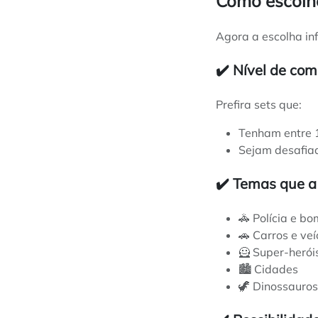
Como escolh
Agora a escolha in
✔️ Nível de co
Prefira sets que:
Tenham entre 
Sejam desafiad
✔️ Temas que a
🚓 Polícia e b
🚗 Carros e veí
🦸 Super-herói
🏙️ Cidades
🦖 Dinossauros