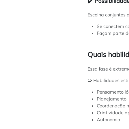
✔️ Possibilida
Escolha conjuntos 
Se conectem c
Façam parte de 
Quais habili
Essa fase é extrem
🧩 Habilidades est
Pensamento ló
Planejamento
Coordenação m
Criatividade a
Autonomia