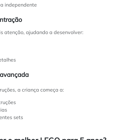
ma independente
entração
s atenção, ajudando a desenvolver:
etalhes
e avançada
truções, a criança começa a:
truções
eias
entes sets