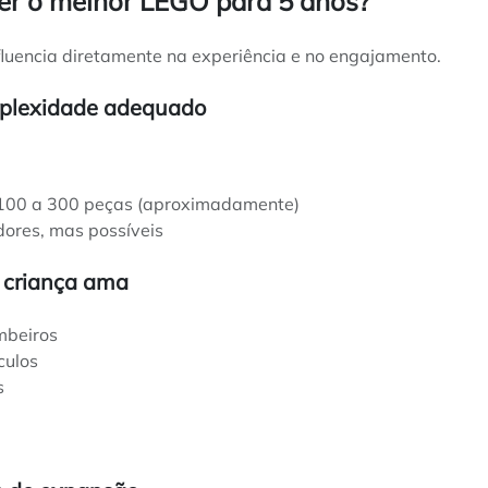
er o melhor LEGO para 5 anos?
fluencia diretamente na experiência e no engajamento.
mplexidade adequado
100 a 300 peças (aproximadamente)
ores, mas possíveis
 criança ama
ombeiros
culos
s