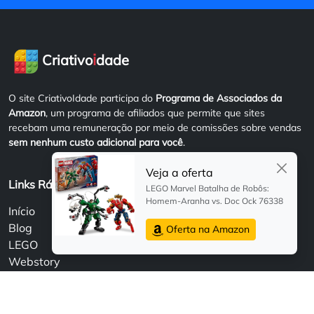
i
Criativo
dade
O site CriativoIdade participa do
Programa de Associados da
Amazon
, um programa de afiliados que permite que sites
recebam uma remuneração por meio de comissões sobre vendas
sem nenhum custo adicional para você
.
Veja a oferta
Links Rápidos
LEGO Marvel Batalha de Robôs:
Homem-Aranha vs. Doc Ock 76338
Início
Blog
Oferta na Amazon
LEGO
Webstory
Sobre
Fale Conosco