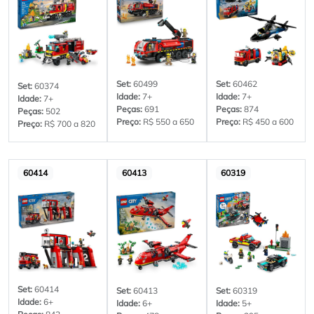
Set:
60462
Set:
60499
Set:
60374
Idade:
7+
Idade:
7+
Idade:
7+
Peças:
874
Peças:
691
Peças:
502
Preço:
R$ 450 a 600
Preço:
R$ 550 a 650
Preço:
R$ 700 a 820
60414
60413
60319
Set:
60414
Set:
60413
Set:
60319
Idade:
6+
Idade:
6+
Idade:
5+