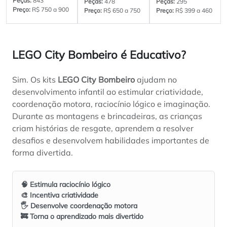
Peças:
843
Peças:
478
Peças:
295
Preço:
R$ 750 a 900
Preço:
R$ 650 a 750
Preço:
R$ 399 a 460
LEGO City Bombeiro é Educativo?
Sim. Os kits
LEGO City Bombeiro
ajudam no
desenvolvimento infantil ao estimular criatividade,
coordenação motora, raciocínio lógico e imaginação.
Durante as montagens e brincadeiras, as crianças
criam histórias de resgate, aprendem a resolver
desafios e desenvolvem habilidades importantes de
forma divertida.
🧠 Estimula raciocínio lógico
🎨 Incentiva criatividade
🖐️ Desenvolve coordenação motora
🚒 Torna o aprendizado mais divertido