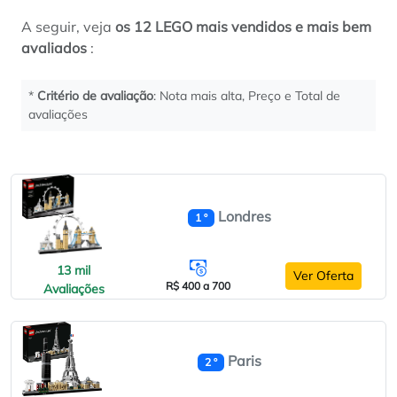
A seguir, veja
os 12 LEGO mais vendidos e mais bem
avaliados
:
*
Critério de avaliação
: Nota mais alta, Preço e Total de
avaliações
Londres
1 º
13 mil
Ver Oferta
R$ 400 a 700
Avaliações
Paris
2 º