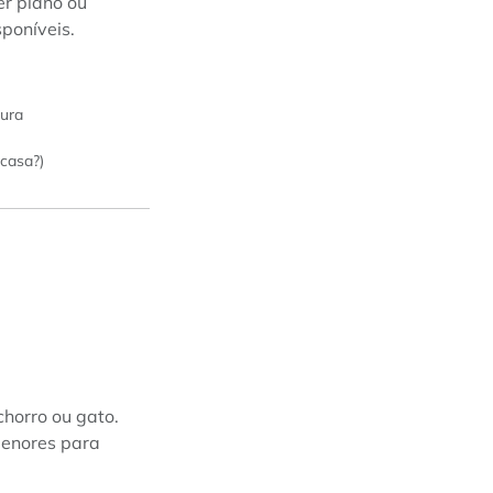
er plano ou
poníveis.
tura
casa?)
horro ou gato.
menores para