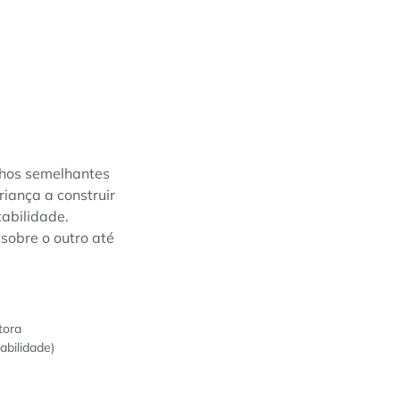
hos semelhantes
criança a construir
abilidade.
sobre o outro até
tora
abilidade)