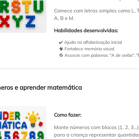
Comece com letras simples como L, T 
A, B e M.
Habilidades desenvolvidas:
✔️ Ajuda na alfabetização inicial
🧠 Fortalece memória visual
🔁 Associe com palavras: "A de avião", "
úmeros e aprender matemática
Como fazer:
Monte números com blocos (1, 2, 3…)
para a criança representar quantid