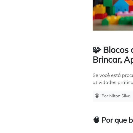
🧩 Blocos 
Brincar, A
Se você está pro
atividades prática
Por Nilton Silva
🧠 Por que 