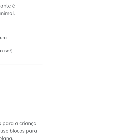
tante é
animal.
tura
casa?)
o para a criança
 use blocos para
plana.