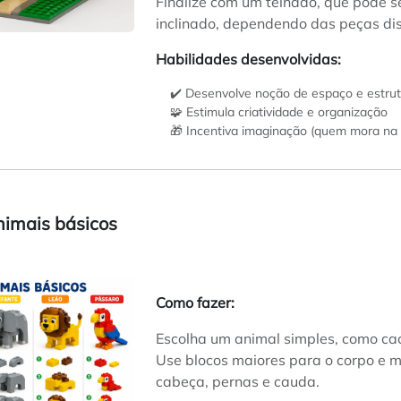
Finalize com um telhado, que pode s
inclinado, dependendo das peças dis
Habilidades desenvolvidas:
✔️ Desenvolve noção de espaço e estru
🧩 Estimula criatividade e organização
🎁 Incentiva imaginação (quem mora na 
nimais básicos
Como fazer:
Escolha um animal simples, como cac
Use blocos maiores para o corpo e 
cabeça, pernas e cauda.