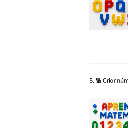
5. 🔢 Criar n