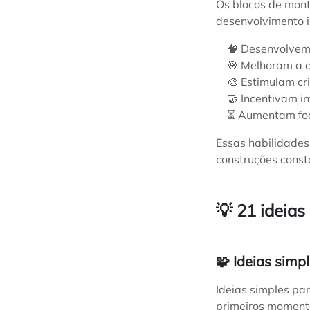
Os blocos de mon
desenvolvimento in
🧠 Desenvolvem 
🎯 Melhoram a 
🎨 Estimulam cr
🤝 Incentivam i
⏳ Aumentam foc
Essas habilidades
construções cons
💡 21 ideias
🧩 Ideias simp
Ideias simples pa
primeiros moment