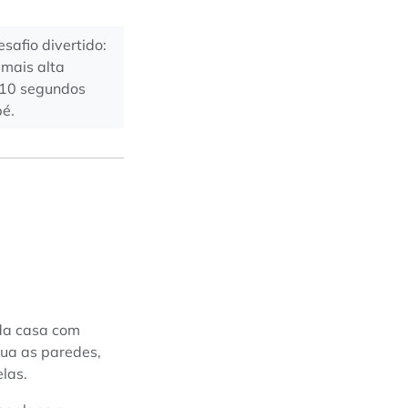
safio divertido:
 mais alta
é 10 segundos
pé.
da casa com
rua as paredes,
las.