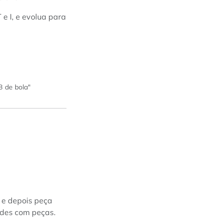
e I, e evolua para
B de bola"
 e depois peça
ades com peças.